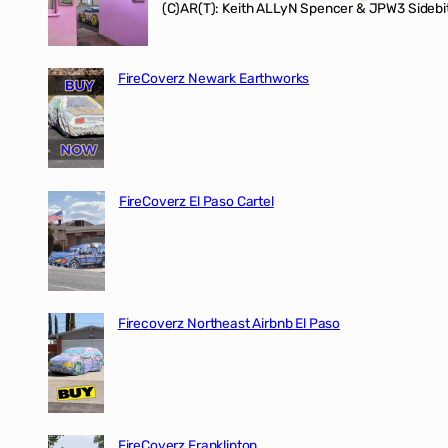
(C)AR(T): Keith ALLyN Spencer & JPW3 Sidebit
FireCoverz Newark Earthworks
FireCoverz El Paso Cartel
Firecoverz Northeast Airbnb El Paso
FireCoverz Franklinton