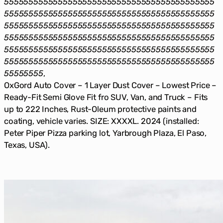
5555555555555555555555555555555555555555555
5555555555555555555555555555555555555555555
5555555555555555555555555555555555555555555
5555555555555555555555555555555555555555555
5555555555555555555555555555555555555555555
5555555555555555555555555555555555555555555
55555555
,
OxGord Auto Cover – 1 Layer Dust Cover – Lowest Price –
Ready-Fit Semi Glove Fit fro SUV, Van, and Truck – Fits
up to 222 Inches, Rust-Oleum protective paints and
coating, vehicle varies. SIZE: XXXXL. 2024 (installed:
Peter Piper Pizza parking lot, Yarbrough Plaza, El Paso,
Texas, USA).