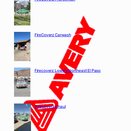
FireCoverz Carwash
Firecoverz Lowe’s Northeast El Paso
Firecoverz Uhaul