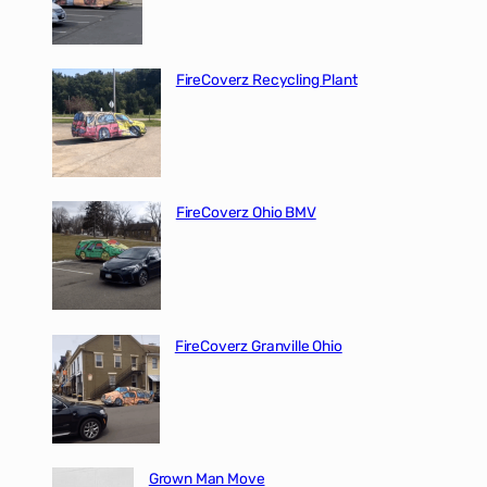
FireCoverz Recycling Plant
FireCoverz Ohio BMV
FireCoverz Granville Ohio
Grown Man Move