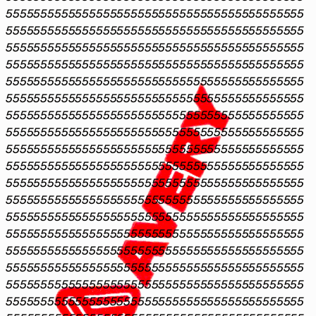
5555555555555555555555555555555555555555555
5555555555555555555555555555555555555555555
5555555555555555555555555555555555555555555
5555555555555555555555555555555555555555555
5555555555555555555555555555555555555555555
5555555555555555555555555555555555555555555
5555555555555555555555555555555555555555555
5555555555555555555555555555555555555555555
5555555555555555555555555555555555555555555
5555555555555555555555555555555555555555555
5555555555555555555555555555555555555555555
5555555555555555555555555555555555555555555
5555555555555555555555555555555555555555555
5555555555555555555555555555555555555555555
5555555555555555555555555555555555555555555
5555555555555555555555555555555555555555555
5555555555555555555555555555555555555555555
5555555555555555555555555555555555555555555