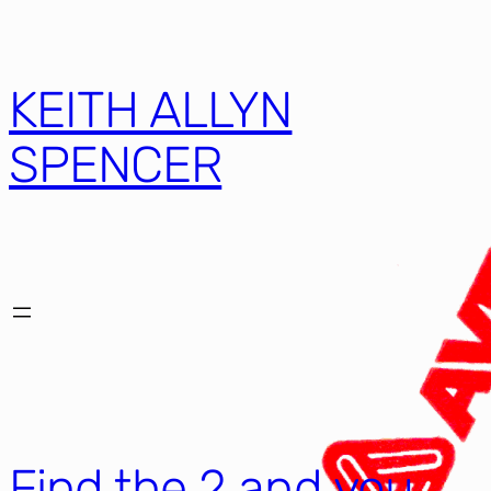
KEITH ALLYN
SPENCER
Find the 2 and you