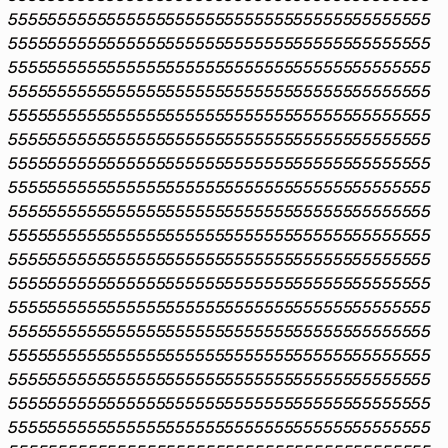
5555555555555555555555555555555555555555555
5555555555555555555555555555555555555555555
5555555555555555555555555555555555555555555
5555555555555555555555555555555555555555555
5555555555555555555555555555555555555555555
5555555555555555555555555555555555555555555
5555555555555555555555555555555555555555555
5555555555555555555555555555555555555555555
5555555555555555555555555555555555555555555
5555555555555555555555555555555555555555555
5555555555555555555555555555555555555555555
5555555555555555555555555555555555555555555
5555555555555555555555555555555555555555555
5555555555555555555555555555555555555555555
5555555555555555555555555555555555555555555
5555555555555555555555555555555555555555555
5555555555555555555555555555555555555555555
5555555555555555555555555555555555555555555