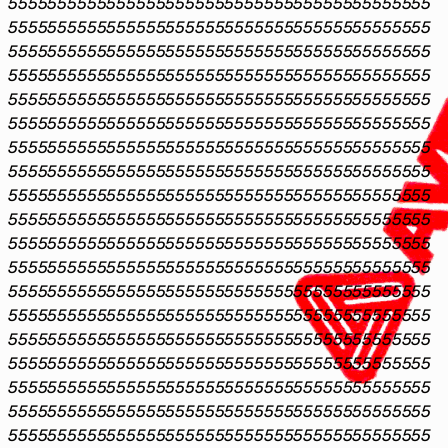
5555555555555555555555555555555555555555555
5555555555555555555555555555555555555555555
5555555555555555555555555555555555555555555
5555555555555555555555555555555555555555555
5555555555555555555555555555555555555555555
5555555555555555555555555555555555555555555
5555555555555555555555555555555555555555555
5555555555555555555555555555555555555555555
5555555555555555555555555555555555555555555
5555555555555555555555555555555555555555555
5555555555555555555555555555555555555555555
5555555555555555555555555555555555555555555
5555555555555555555555555555555555555555555
5555555555555555555555555555555555555555555
5555555555555555555555555555555555555555555
5555555555555555555555555555555555555555555
5555555555555555555555555555555555555555555
5555555555555555555555555555555555555555555
5555555555555555555555555555555555555555555