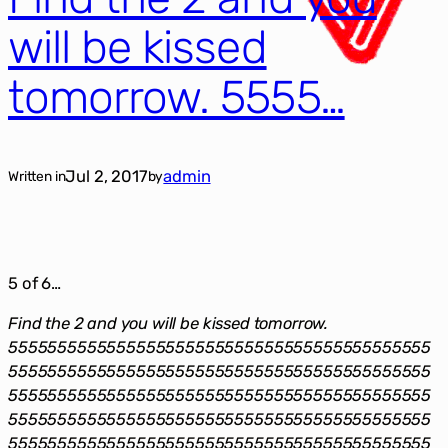
will be kissed
tomorrow. 5555…
Jul 2, 2017
admin
Written in
by
5 of 6…
Find the 2 and you will be kissed tomorrow.
5555555555555555555555555555555555555555555
5555555555555555555555555555555555555555555
5555555555555555555555555555555555555555555
5555555555555555555555555555555555555555555
5555555555555555555555555555555555555555555