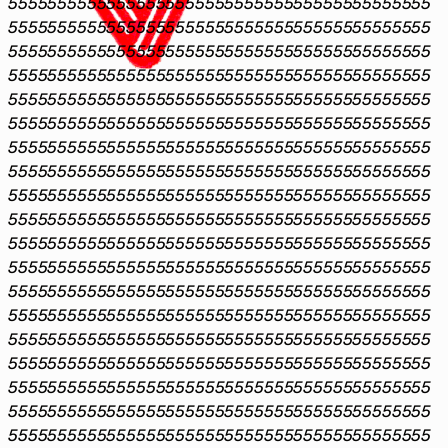
5555555555555555555555555555555555555555555
5555555555555555555555555555555555555555555
5555555555555555555555555555555555555555555
5555555555555555555555555555555555555555555
5555555555555555555555555555555555555555555
5555555555555555555555555555555555555555555
5555555555555555555555555555555555555555555
5555555555555555555555555555555555555555555
5555555555555555555555555555555555555555555
5555555555555555555555555555555555555555555
5555555555555555555555555555555555555555555
5555555555555555555555555555555555555555555
5555555555555555555555555555555555555555555
5555555555555555555555555555555555555555555
5555555555555555555555555555555555555555555
5555555555555555555555555555555555555555555
5555555555555555555555555555555555555555555
5555555555555555555555555555555555555555555
5555555555555555555555555555555555555555555